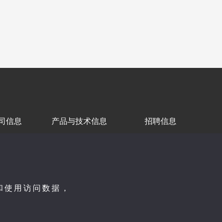
司信息
产品与技术信息
招聘信息
用条款
个人信息保护方针
取和使用访问数据，
© ADVICS CO., LTD.